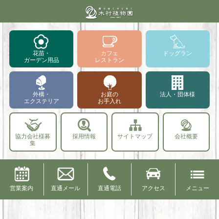
花苗・
カフェ
ドッグラン
ガーデン用品
レストラン
外構・
お庭の
法人・団体様
エクステリア
お手入れ
協力会社様募
採用情報
サイトマップ
会社概要
集
営業案内
直通メール
直通電話
アクセス
メニュー