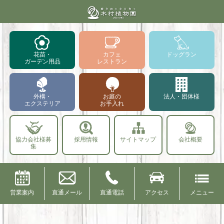
花苗・
カフェ
ドッグラン
ガーデン用品
レストラン
外構・
お庭の
法人・団体様
エクステリア
お手入れ
協力会社様募
採用情報
サイトマップ
会社概要
集
営業案内
直通メール
直通電話
アクセス
メニュー