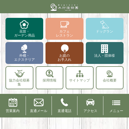
花苗・
カフェ
ドッグラン
ガーデン用品
レストラン
外構・
お庭の
法人・団体様
エクステリア
お手入れ
協力会社様募
採用情報
サイトマップ
会社概要
集
営業案内
直通メール
直通電話
アクセス
メニュー