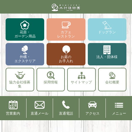
花苗・
カフェ
ドッグラン
ガーデン用品
レストラン
外構・
お庭の
法人・団体様
エクステリア
お手入れ
協力会社様募
採用情報
サイトマップ
会社概要
集
営業案内
直通メール
直通電話
アクセス
メニュー