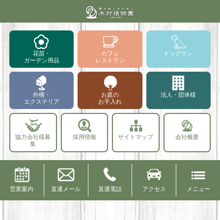
花苗・
カフェ
ドッグラン
ガーデン用品
レストラン
外構・
お庭の
法人・団体様
エクステリア
お手入れ
協力会社様募
採用情報
サイトマップ
会社概要
集
営業案内
直通メール
直通電話
アクセス
メニュー