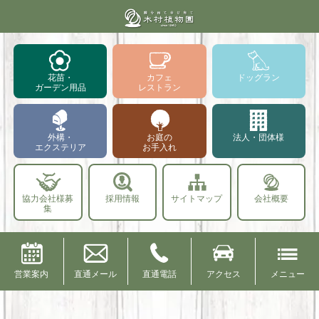
花苗・
カフェ
ドッグラン
ガーデン用品
レストラン
外構・
お庭の
法人・団体様
エクステリア
お手入れ
協力会社様募
採用情報
サイトマップ
会社概要
集
営業案内
直通メール
直通電話
アクセス
メニュー