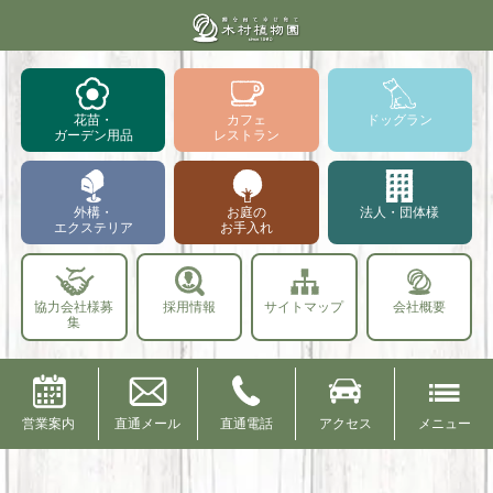
花苗・
カフェ
ドッグラン
ガーデン用品
レストラン
外構・
お庭の
法人・団体様
エクステリア
お手入れ
協力会社様募
採用情報
サイトマップ
会社概要
集
営業案内
直通メール
直通電話
アクセス
メニュー