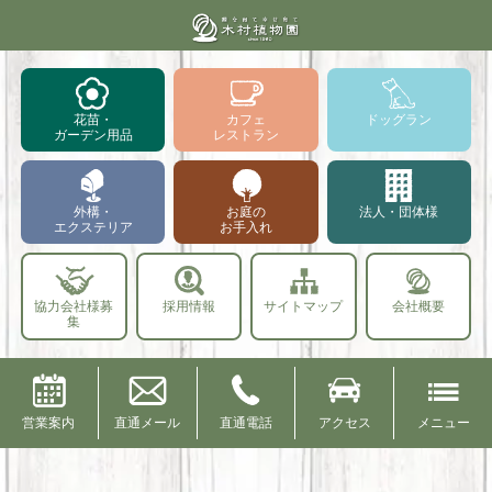
花苗・
カフェ
ドッグラン
ガーデン用品
レストラン
外構・
お庭の
法人・団体様
エクステリア
お手入れ
協力会社様募
採用情報
サイトマップ
会社概要
集
営業案内
直通メール
直通電話
アクセス
メニュー