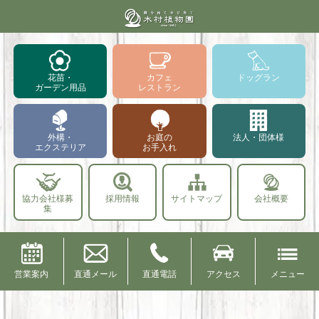
花苗・
カフェ
ドッグラン
ガーデン用品
レストラン
外構・
お庭の
法人・団体様
エクステリア
お手入れ
協力会社様募
採用情報
サイトマップ
会社概要
集
営業案内
直通メール
直通電話
アクセス
メニュー