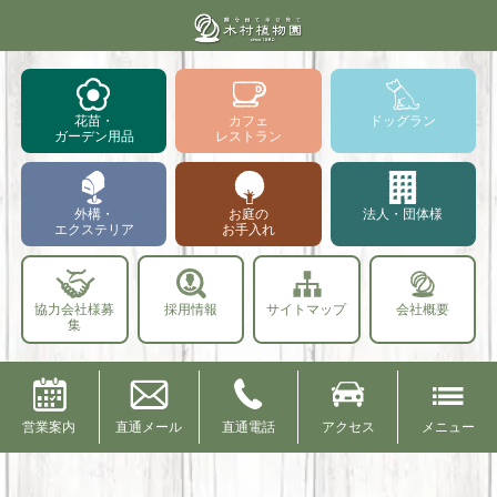
花苗・
カフェ
ドッグラン
ガーデン用品
レストラン
外構・
お庭の
法人・団体様
エクステリア
お手入れ
協力会社様募
採用情報
サイトマップ
会社概要
集
営業案内
直通メール
直通電話
アクセス
メニュー