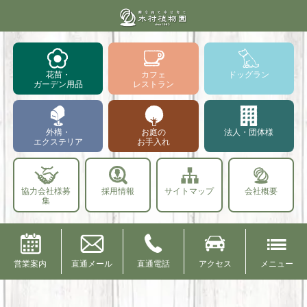
花苗・
カフェ
ドッグラン
ガーデン用品
レストラン
外構・
お庭の
法人・団体様
エクステリア
お手入れ
協力会社様募
採用情報
サイトマップ
会社概要
集
営業案内
直通メール
直通電話
アクセス
メニュー