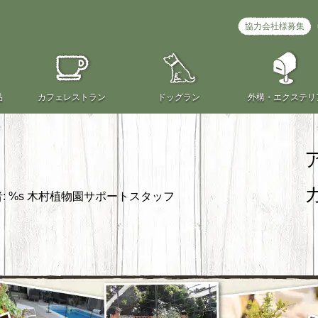
協力会社様募集
品
カフェ
レストラン
ドッグラン
外構・
エクステリ
: %s
木村植物園サポートスタッフ