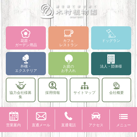
花苗・
カフェ
ドッグラン
ガーデン用品
レストラン
外構・
お庭の
法人・団体様
エクステリア
お手入れ
協力会社様募
採用情報
サイトマップ
会社概要
集
営業案内
直通メール
直通電話
アクセス
メニュー