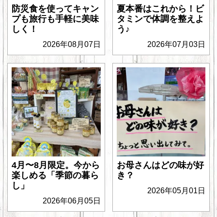
防災食を使ってキャン
夏本番はこれから！ビ
プも旅行も手軽に美味
タミンで体調を整えよ
しく！
う♪
2026年08月07日
2026年07月03日
4月〜8月限定。今から
お母さんはどの味が好
楽しめる「季節の暮ら
き？
し」
2026年05月01日
2026年06月05日