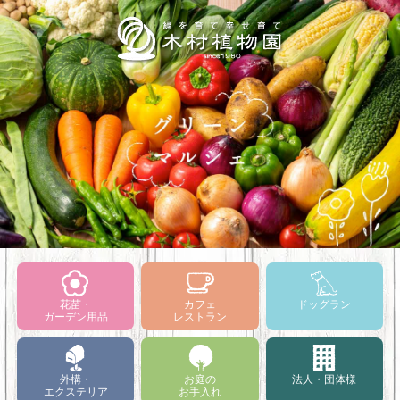
花苗・
カフェ
ドッグラン
ガーデン用品
レストラン
外構・
お庭の
法人・団体様
エクステリア
お手入れ