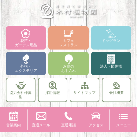
花苗・
カフェ
ドッグラン
ガーデン用品
レストラン
外構・
お庭の
法人・団体様
エクステリア
お手入れ
協力会社様募
採用情報
サイトマップ
会社概要
集
営業案内
直通メール
直通電話
アクセス
メニュー