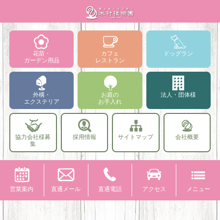
花苗・
カフェ
ドッグラン
ガーデン用品
レストラン
外構・
お庭の
法人・団体様
エクステリア
お手入れ
協力会社様募
採用情報
サイトマップ
会社概要
集
営業案内
直通メール
直通電話
アクセス
メニュー