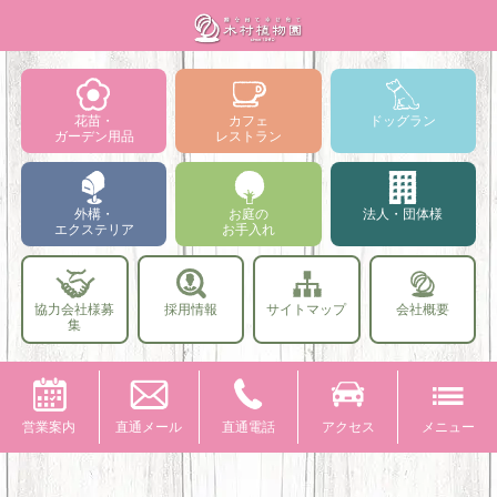
花苗・
カフェ
ドッグラン
ガーデン用品
レストラン
外構・
お庭の
法人・団体様
エクステリア
お手入れ
協力会社様募
採用情報
サイトマップ
会社概要
集
営業案内
直通メール
直通電話
アクセス
メニュー