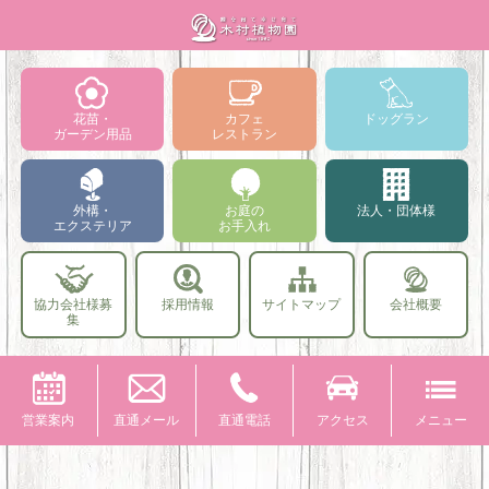
花苗・
カフェ
ドッグラン
ガーデン用品
レストラン
外構・
お庭の
法人・団体様
エクステリア
お手入れ
協力会社様募
採用情報
サイトマップ
会社概要
集
営業案内
直通メール
直通電話
アクセス
メニュー