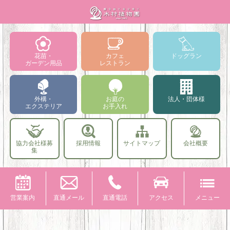
花苗・
カフェ
ドッグラン
ガーデン用品
レストラン
外構・
お庭の
法人・団体様
エクステリア
お手入れ
協力会社様募
採用情報
サイトマップ
会社概要
集
営業案内
直通メール
直通電話
アクセス
メニュー