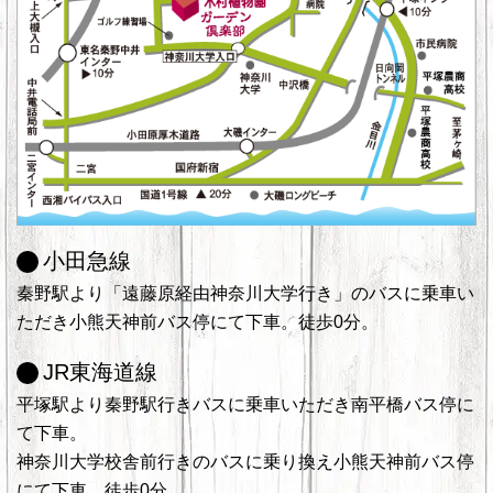
小田急線
秦野駅より「遠藤原経由神奈川大学行き」のバスに乗車い
ただき小熊天神前バス停にて下車。徒歩0分。
JR東海道線
平塚駅より秦野駅行きバスに乗車いただき南平橋バス停に
て下車。
神奈川大学校舎前行きのバスに乗り換え小熊天神前バス停
にて下車。徒歩0分。