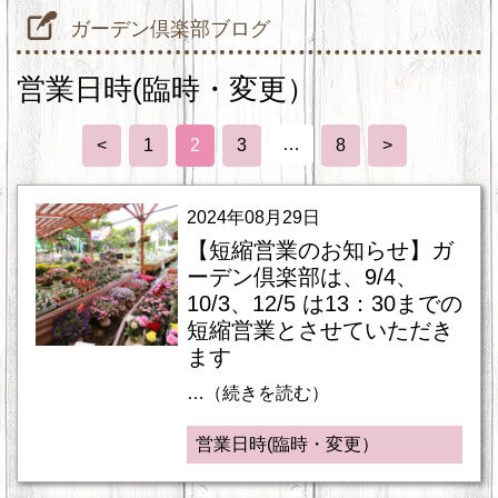
ガーデン倶楽部ブログ
営業日時(臨時・変更）
…
<
1
2
3
8
>
2024年08月29日
【短縮営業のお知らせ】ガ
ーデン倶楽部は、9/4、
10/3、12/5 は13：30までの
短縮営業とさせていただき
ます
…（続きを読む）
営業日時(臨時・変更）