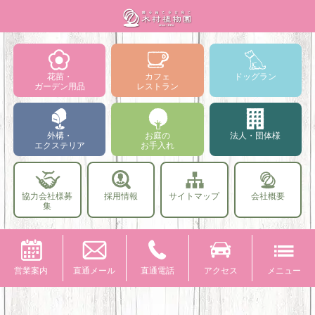
花苗・
カフェ
ドッグラン
ガーデン用品
レストラン
外構・
お庭の
法人・団体様
エクステリア
お手入れ
協力会社様募
採用情報
サイトマップ
会社概要
集
営業案内
直通メール
直通電話
アクセス
メニュー