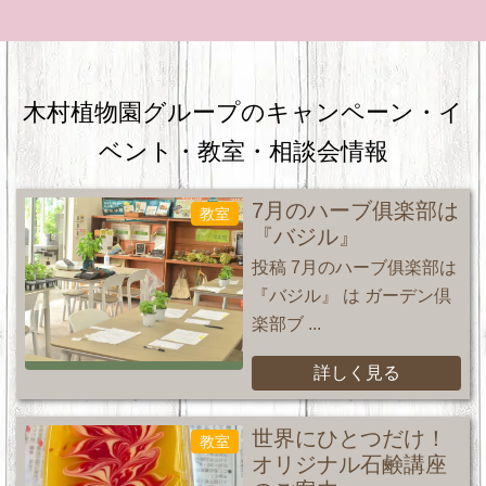
木村植物園グループのキャンペーン・
イ
ベント・教室・相談会情報
7月のハーブ俱楽部は
教室
『バジル』
投稿 7月のハーブ俱楽部は
『バジル』 は ガーデン倶
楽部ブ ...
詳しく見る
世界にひとつだけ！
教室
オリジナル石鹸講座