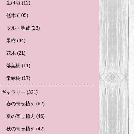
生け垣
(12)
低木
(105)
ツル・地被
(23)
果樹
(44)
花木
(21)
落葉樹
(11)
常緑樹
(17)
ギャラリー
(321)
春の寄せ植え
(62)
夏の寄せ植え
(46)
秋の寄せ植え
(42)