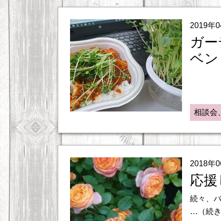
2019年
ガー
ベン
ガーデ
20
相談会
2018年
応援
続々、バ
…（続