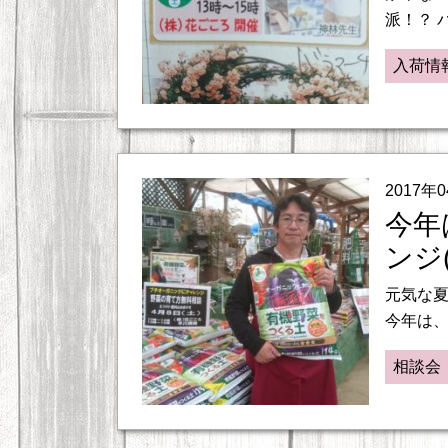
派！？ 
入荷情
2017年
今年
ンジ(^
元気な
今年は、
相談会