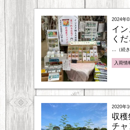
2024年
イン
くだ
…（続
入荷情
2020年
収穫
チャン