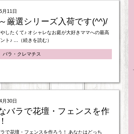
05月11日
～厳選シリーズ入荷です(^^)/
やしたくて♪ オシャレなお庭が大好きママへの最高
ント♪ …（続きを読む）
、バラ・クレマチス
04月30日
なバラで花壇・フェンスを作
！
ラで花壇・フェンスを作ろう！ あなたはどっち