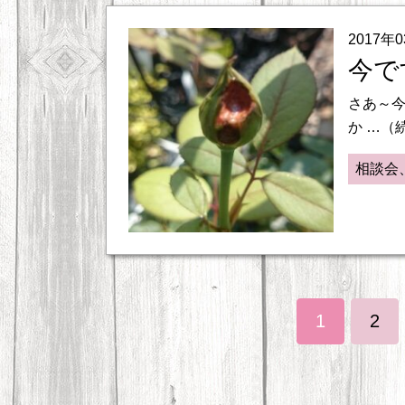
2017年
今です
さあ～今
か …（
相談会
1
2