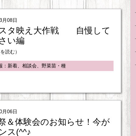
03月08日
スタ映え大作戦 自慢して
さい編
きを読む）
報：新着、相談会、野菜苗・種
10月06日
祭＆体験会のお知らせ！今が
ス(^^♪