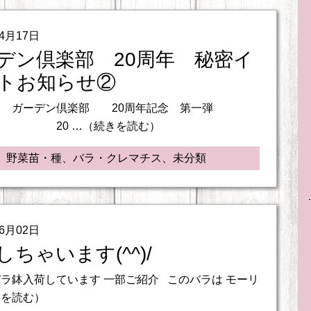
04月17日
デン倶楽部 20周年 秘密イ
トお知らせ②
ン倶楽部 20周年記念 第一弾
 …（続きを読む）
、野菜苗・種、バラ・クレマチス、未分類
06月02日
しちゃいます(^^)/
ラ鉢入荷しています 一部ご紹介 このバラは モーリ
きを読む）