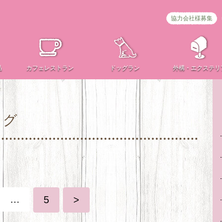
協力会社様募集
品
カフェ
レストラン
ドッグラン
外構・
エクステリ
ログ
…
5
>