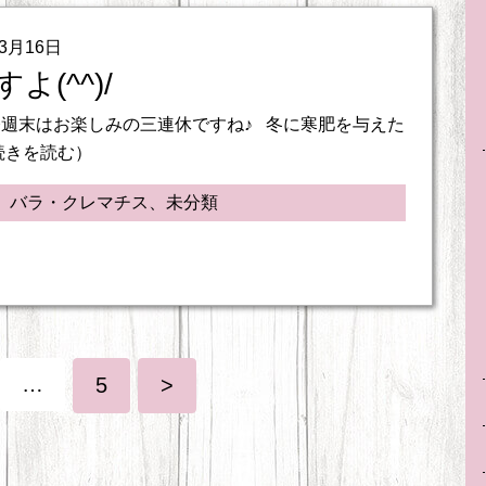
03月16日
よ(^^)/
週末はお楽しみの三連休ですね♪ 冬に寒肥を与えた
続きを読む）
、バラ・クレマチス、未分類
…
5
>