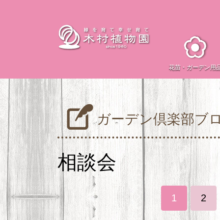
花苗・
ガーデン用
ガーデン倶楽部ブ
相談会
1
2