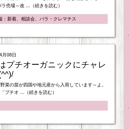
バラ売場～改 …（続きを読む）
報：新着、相談会、バラ・クレマチス
04月08日
はプチオーガニックにチャレ
^)/
夏野菜の苗が四国や地元産から入荷しています～よ。
「プチオ …（続きを読む）