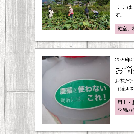
ここは
す。 …
教室、
2020年
お悩
お花だけ
（続き
用土・
季節の