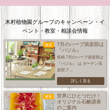
木村植物園グループのキャンペーン・
イ
ベント・教室・相談会情報
7月のハーブ俱楽部は
教室
『バジル』
投稿 7月のハーブ俱楽部は
『バジル』 は ガーデン倶
楽部ブ ...
詳しく見る
世界にひとつだけ！
教室
オリジナル石鹸講座
のご案内