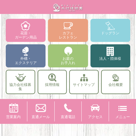
花苗・
カフェ
ドッグラン
ガーデン用品
レストラン
外構・
お庭の
法人・団体様
エクステリア
お手入れ
協力会社様募
採用情報
サイトマップ
会社概要
集
営業案内
直通メール
直通電話
アクセス
メニュー