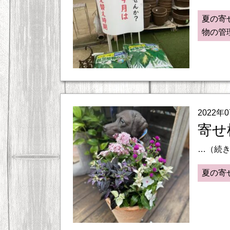
夏の寄
物の管
2022年
寄せ
…（続
夏の寄