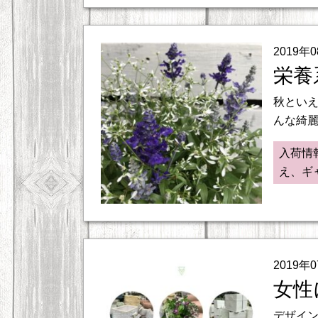
2019年
栄養
秋とい
んな綺麗
入荷情
え、ギ
2019年
女性
デザイン