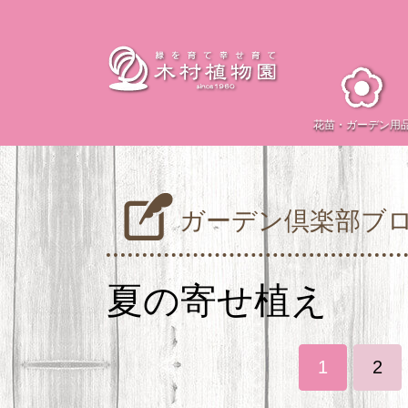
花苗・
ガーデン用
ガーデン倶楽部ブ
夏の寄せ植え
1
2