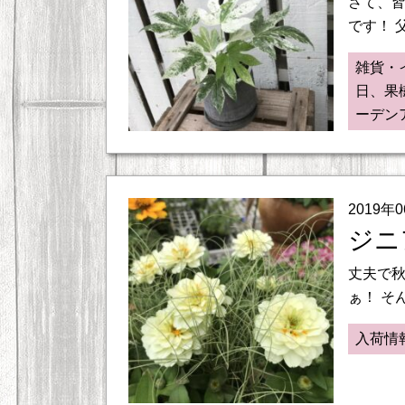
さて、皆
です！ 
雑貨・
日、果
ーデン
2019年
ジニ
丈夫で
ぁ！ そ
入荷情