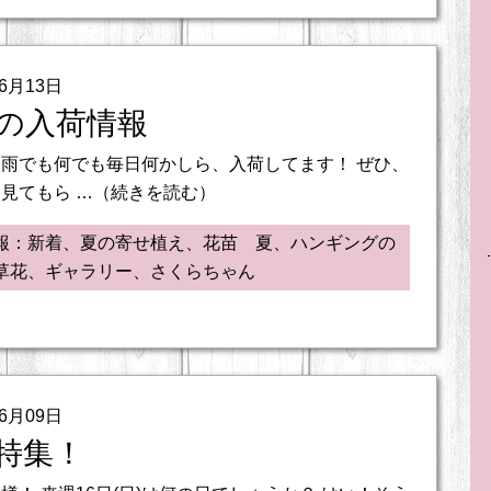
06月13日
の入荷情報
雨でも何でも毎日何かしら、入荷してます！ ぜひ、
見てもら …（続きを読む）
報：新着、夏の寄せ植え、花苗 夏、ハンギングの
草花、ギャラリー、さくらちゃん
06月09日
特集！