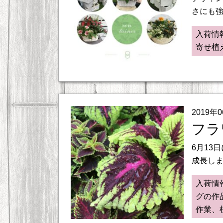
さにも強
入荷情
寄せ植
2019年
フラ
6月13
成長しま
入荷情
グの作
作業、