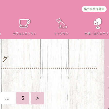
協力会社様募集
品
カフェ
レストラン
ドッグラン
外構・
エクステリ
ログ
…
5
>