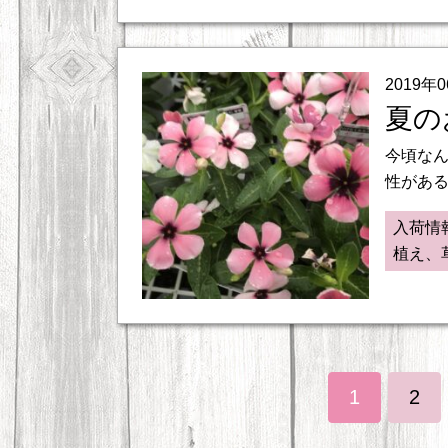
2019年
夏の
今頃なん
性がある
入荷情
植え、
1
2