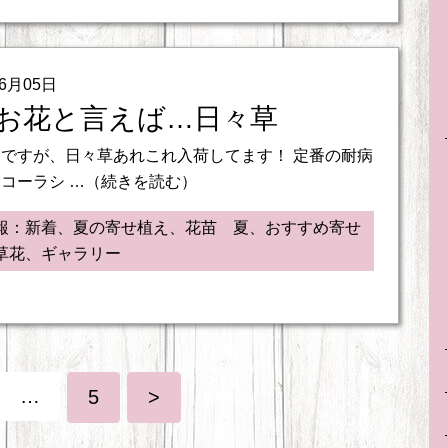
06月05日
お花と言えば…日々草
ですが、日々草あれこれ入荷してます！ 定番の耐病
コーラシ …（続きを読む）
報：新着、夏の寄せ植え、花苗 夏、おすすめ寄せ
草花、ギャラリー
…
5
>