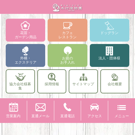
花苗・
カフェ
ドッグラン
ガーデン用品
レストラン
外構・
お庭の
法人・団体様
エクステリア
お手入れ
協力会社様募
採用情報
サイトマップ
会社概要
集
営業案内
直通メール
直通電話
アクセス
メニュー