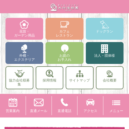
花苗・
カフェ
ドッグラン
ガーデン用品
レストラン
外構・
お庭の
法人・団体様
エクステリア
お手入れ
協力会社様募
採用情報
サイトマップ
会社概要
集
営業案内
直通メール
直通電話
アクセス
メニュー