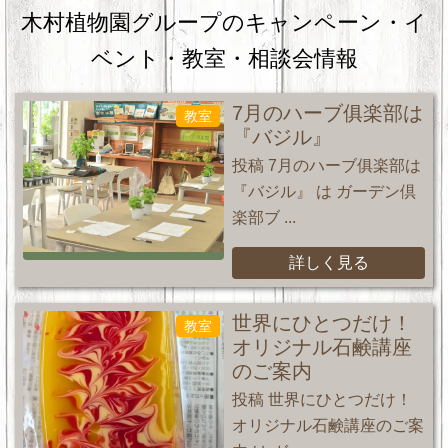
木村植物園グループのキャンペーン・
イ
ベント・教室・相談会情報
7月のハーブ俱楽部は
教室
『バジル』
投稿 7月のハーブ俱楽部は
『バジル』 は ガーデン倶
楽部ブ ...
詳しく見る
世界にひとつだけ！
教室
オリジナル石鹸講座
のご案内
投稿 世界にひとつだけ！
オリジナル石鹸講座のご案