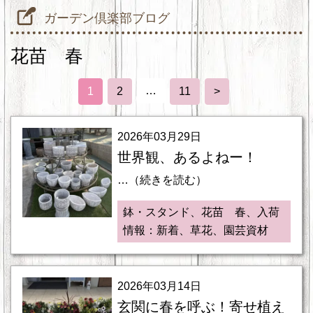
ガーデン倶楽部ブログ
花苗 春
…
1
2
11
>
2026年03月29日
世界観、あるよねー！
…（続きを読む）
鉢・スタンド、花苗 春、入荷
情報：新着、草花、園芸資材
2026年03月14日
玄関に春を呼ぶ！寄せ植え