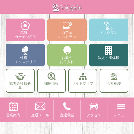
花苗・
カフェ
ドッグラン
ガーデン用品
レストラン
外構・
お庭の
法人・団体様
エクステリア
お手入れ
協力会社様募
採用情報
サイトマップ
会社概要
集
営業案内
直通メール
直通電話
アクセス
メニュー