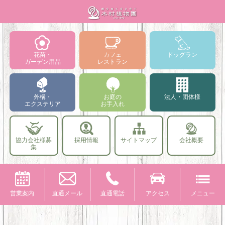
花苗・
カフェ
ドッグラン
ガーデン用品
レストラン
外構・
お庭の
法人・団体様
エクステリア
お手入れ
協力会社様募
採用情報
サイトマップ
会社概要
集
営業案内
直通メール
直通電話
アクセス
メニュー