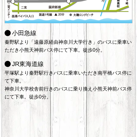
小田急線
秦野駅より「遠藤原経由神奈川大学行き」のバスに乗車い
ただき小熊天神前バス停にて下車。徒歩0分。
JR東海道線
平塚駅より秦野駅行きバスに乗車いただき南平橋バス停に
て下車。
神奈川大学校舎前行きのバスに乗り換え小熊天神前バス停
にて下車。徒歩0分。