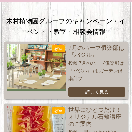
木村植物園グループのキャンペーン・
イ
ベント・教室・相談会情報
7月のハーブ俱楽部は
教室
『バジル』
投稿 7月のハーブ俱楽部は
『バジル』 は ガーデン倶
楽部ブ ...
詳しく見る
世界にひとつだけ！
教室
オリジナル石鹸講座
のご案内