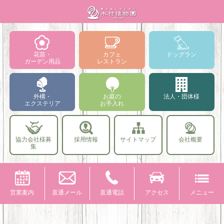
花苗・
カフェ
ドッグラン
ガーデン用品
レストラン
外構・
お庭の
法人・団体様
エクステリア
お手入れ
協力会社様募
採用情報
サイトマップ
会社概要
集
営業案内
直通メール
直通電話
アクセス
メニュー