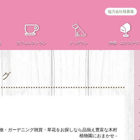
協力会社様募集
品
カフェ
レストラン
ドッグラン
外構・
エクステリ
ログ
植物・ガーデニング雑貨・草花をお探しなら品揃え豊富な木村
植物園におまかせ -