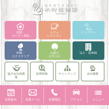
花苗・
カフェ
ドッグラン
ガーデン用品
レストラン
外構・
お庭の
法人・団体様
エクステリア
お手入れ
協力会社様募
採用情報
サイトマップ
会社概要
集
営業案内
直通メール
直通電話
アクセス
メニュー