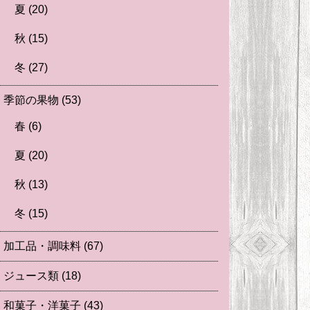
夏
(20)
秋
(15)
冬
(27)
季節の果物
(53)
春
(6)
夏
(20)
秋
(13)
冬
(15)
加工品・調味料
(67)
ジュース類
(18)
和菓子・洋菓子
(43)