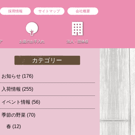
採用情報
サイトマップ
会社概要
ア
お庭の
お手入れ
法人・団体様
カテゴリー
お知らせ
(176)
入荷情報
(255)
イベント情報
(56)
季節の野菜
(70)
春
(12)