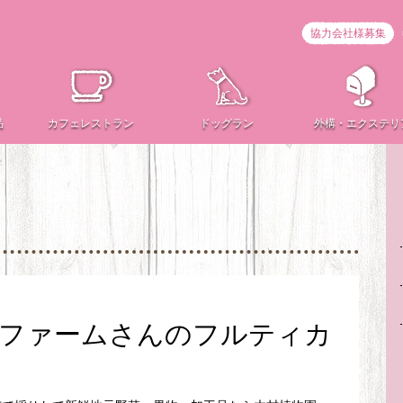
協力会社様募集
品
カフェ
レストラン
ドッグラン
外構・
エクステリ
辻ファームさんのフルティカ