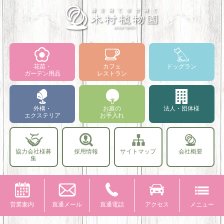
花苗・
カフェ
ドッグラン
ガーデン用品
レストラン
外構・
お庭の
法人・団体様
エクステリア
お手入れ
協力会社様募
採用情報
サイトマップ
会社概要
集
営業案内
直通メール
直通電話
アクセス
メニュー