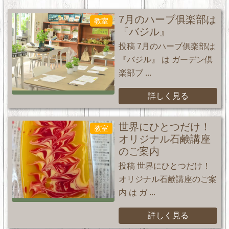
7月のハーブ俱楽部は
教室
『バジル』
投稿 7月のハーブ俱楽部は
『バジル』 は ガーデン倶
楽部ブ ...
詳しく見る
世界にひとつだけ！
教室
オリジナル石鹸講座
のご案内
投稿 世界にひとつだけ！
オリジナル石鹸講座のご案
内 は ガ ...
詳しく見る