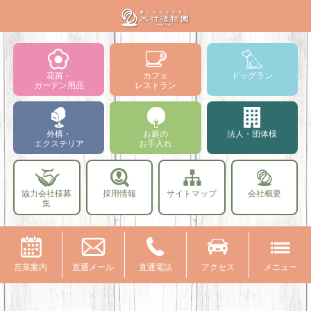
花苗・
カフェ
ドッグラン
ガーデン用品
レストラン
外構・
お庭の
法人・団体様
エクステリア
お手入れ
協力会社様募
採用情報
サイトマップ
会社概要
集
営業案内
直通メール
直通電話
アクセス
メニュー