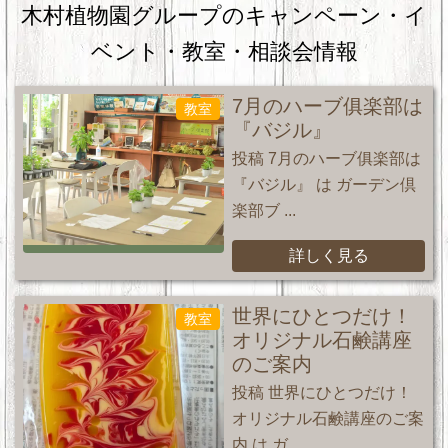
木村植物園グループのキャンペーン・
イ
ベント・教室・相談会情報
7月のハーブ俱楽部は
教室
『バジル』
投稿 7月のハーブ俱楽部は
『バジル』 は ガーデン倶
楽部ブ ...
詳しく見る
世界にひとつだけ！
教室
オリジナル石鹸講座
のご案内
投稿 世界にひとつだけ！
オリジナル石鹸講座のご案
内 は ガ ...