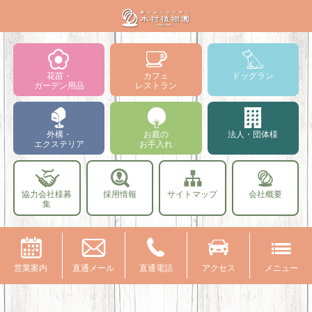
花苗・
カフェ
ドッグラン
ガーデン用品
レストラン
外構・
お庭の
法人・団体様
エクステリア
お手入れ
協力会社様募
採用情報
サイトマップ
会社概要
集
営業案内
直通メール
直通電話
アクセス
メニュー