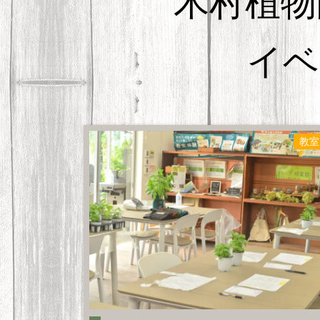
木村植物
イベ
教室