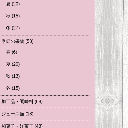
夏
(20)
秋
(15)
冬
(27)
季節の果物
(53)
春
(6)
夏
(20)
秋
(13)
冬
(15)
加工品・調味料
(68)
ジュース類
(18)
和菓子・洋菓子
(43)