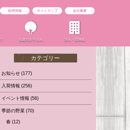
採用情報
サイトマップ
会社概要
ア
お庭の
お手入れ
法人・団体様
カテゴリー
お知らせ
(177)
入荷情報
(256)
イベント情報
(56)
季節の野菜
(70)
春
(12)