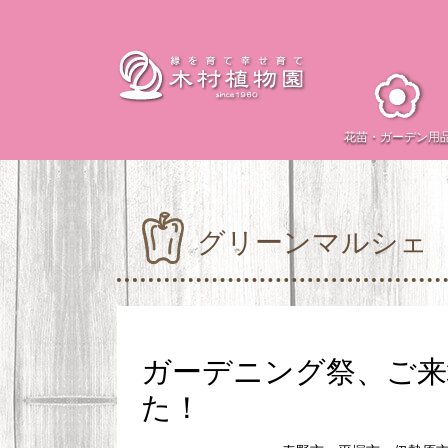
花苗・
ガーデン用
グリーンマルシェ
ガーデニング祭、ご
た！