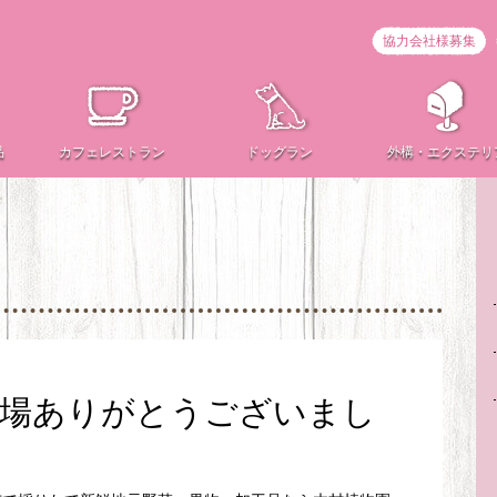
協力会社様募集
品
カフェ
レストラン
ドッグラン
外構・
エクステリ
来場ありがとうございまし