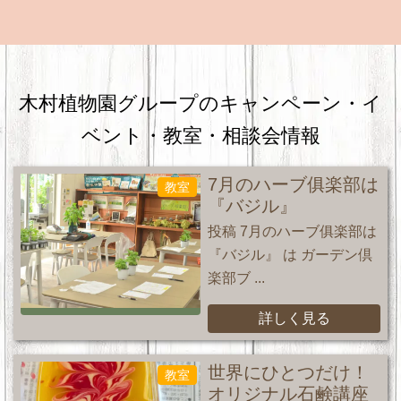
木村植物園グループのキャンペーン・
イ
ベント・教室・相談会情報
7月のハーブ俱楽部は
教室
『バジル』
投稿 7月のハーブ俱楽部は
『バジル』 は ガーデン倶
楽部ブ ...
詳しく見る
世界にひとつだけ！
教室
オリジナル石鹸講座