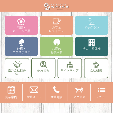
花苗・
カフェ
ドッグラン
ガーデン用品
レストラン
外構・
お庭の
法人・団体様
エクステリア
お手入れ
協力会社様募
採用情報
サイトマップ
会社概要
集
営業案内
直通メール
直通電話
アクセス
メニュー