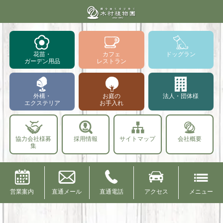
花苗・
カフェ
ドッグラン
ガーデン用品
レストラン
外構・
お庭の
法人・団体様
エクステリア
お手入れ
協力会社様募
採用情報
サイトマップ
会社概要
集
営業案内
直通メール
直通電話
アクセス
メニュー