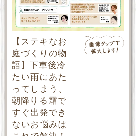
【ステキなお
庭づくりの物
語】下車後冷
たい雨にあた
ってしまう、
朝降りる霜で
すぐ出発でき
ないお悩みは