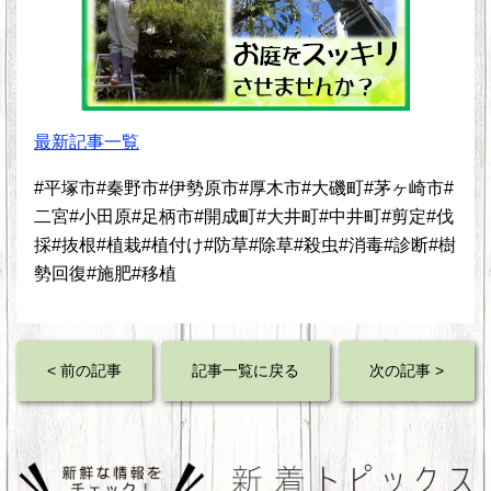
最新記事一覧
#平塚市#秦野市#伊勢原市#厚木市#大磯町#茅ヶ崎市#
二宮#小田原#足柄市#開成町#大井町#中井町#剪定#伐
採#抜根#植栽#植付け#防草#除草#殺虫#消毒#診断#樹
勢回復#施肥#移植
< 前の記事
記事一覧に戻る
次の記事 >