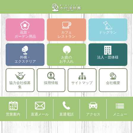
花苗・
カフェ
ドッグラン
ガーデン用品
レストラン
外構・
お庭の
法人・団体様
エクステリア
お手入れ
協力会社様募
採用情報
サイトマップ
会社概要
集
営業案内
直通メール
直通電話
アクセス
メニュー