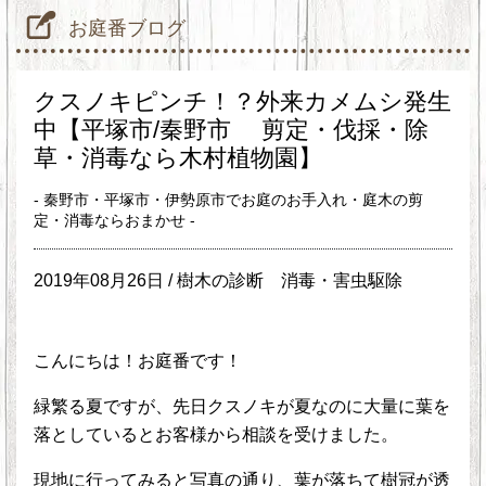
お庭番ブログ
クスノキピンチ！？外来カメムシ発生
中【平塚市/秦野市 剪定・伐採・除
草・消毒なら木村植物園】
- 秦野市・平塚市・伊勢原市でお庭のお手入れ・庭木の剪
定・消毒ならおまかせ -
2019年08月26日 /
樹木の診断
消毒・害虫駆除
こんにちは！お庭番です！
緑繁る夏ですが、先日クスノキが夏なのに大量に葉を
落としているとお客様から相談を受けました。
現地に行ってみると写真の通り、葉が落ちて樹冠が透