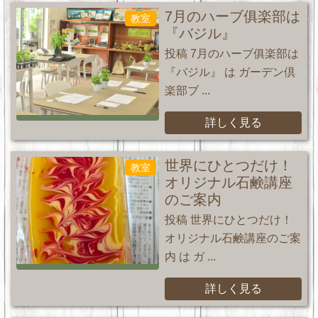
7月のハーブ俱楽部は
教室
『バジル』
投稿 7月のハーブ俱楽部は
『バジル』 は ガーデン倶
楽部ブ ...
詳しく見る
世界にひとつだけ！
教室
オリジナル石鹸講座
のご案内
投稿 世界にひとつだけ！
オリジナル石鹸講座のご案
内 は ガ ...
詳しく見る