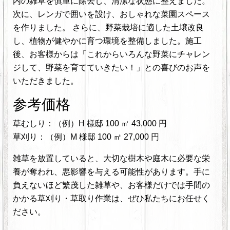
内の雑草を慎重に除去し、清潔な状態に整えました。
次に、レンガで囲いを設け、おしゃれな菜園スペース
を作りました。 さらに、野菜栽培に適した土壌改良
し、植物が健やかに育つ環境を整備しました。施工
後、お客様からは「これからいろんな野菜にチャレン
ジして、野菜を育てていきたい！」との喜びのお声を
いただきました。
参考価格
草むしり：（例）H 様邸 100 ㎡ 43,000 円
草刈り：（例）M 様邸 100 ㎡ 27,000 円
雑草を放置していると、大切な樹木や庭木に必要な栄
養が奪われ、悪影響を与える可能性があります。手に
負えないほど繁茂した雑草や、お客様だけでは手間の
かかる草刈り・草取り作業は、ぜひ私たちにお任せく
ださい。