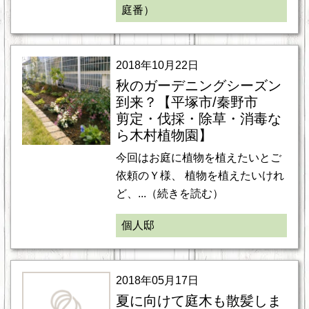
庭番）
2018年10月22日
秋のガーデニングシーズン
到来？【平塚市/秦野市
剪定・伐採・除草・消毒な
ら木村植物園】
今回はお庭に植物を植えたいとご
依頼のＹ様、 植物を植えたいけれ
ど、...（続きを読む）
個人邸
2018年05月17日
夏に向けて庭木も散髪しま