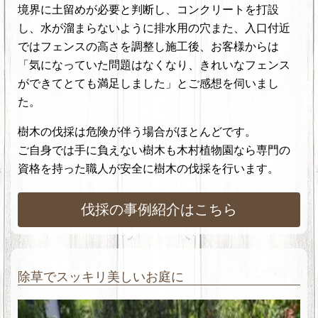
境界に土留めが必要と判断し、コンクリートを打設
し、水が溜まらないように排水用の穴また
、入口付近
ではフェンスの高さを調整
し施工
後、お客様からは
「気になっていた問題はなくなり、きれいなフェンス
ができてとても満足しました」とご感想を伺いまし
た
。
樹木の伐採は危険が伴う場合がほとんどです。
ご自身では手に負えない樹木も木村植物園なら専門の
資格を持った職人が安全に樹木の伐採を行います。
伐採の事例紹介はこちら
除草でスッキリ美しいお庭に