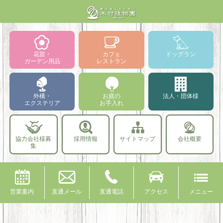
花苗・
カフェ
ドッグラン
ガーデン用品
レストラン
外構・
お庭の
法人・団体様
エクステリア
お手入れ
協力会社様募
採用情報
サイトマップ
会社概要
集
営業案内
直通メール
直通電話
アクセス
メニュー