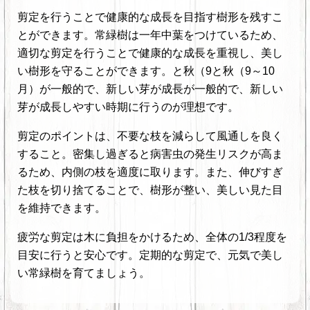
剪定
を
行うこと
で
健康
的
な
成長
を
目指す
樹形
を
残す
こ
と
が
でき
ます
。
常緑樹は一年中葉をつけているため、
適切な剪定を行うことで健康的な成長を重視し、美し
い樹形を守ることができます。
と
秋
（
9
と秋（9～10
月）
が
一般
的
で
、
新しい
芽
が
成長
が一般的で、新しい
芽が成長しやすい時期に行うのが理想です。
剪定のポイントは、不要な枝を減らして風通しを良く
すること
。
密集し過ぎると病害虫の発生リスクが高ま
るため、内側の枝を適度に取ります。また、伸びすぎ
た枝を切り捨てることで、樹形が整い、美しい見た目
を維持できます。
疲労な剪定は木に負担をかけるため、全体の1/3程度を
目安に
行う
と
安心
です
。
定期的な剪定で、元気で美し
い常緑樹を育てましょう。