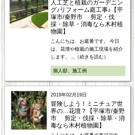
人工芝と植栽のガーデニン
グ♪リフォーム庭工事♪【平
塚市/秦野市 剪定・伐
採・除草・消毒なら木村植
物園】
こんにちは、お庭番です。 今日
は、花壇や植栽の施工現場を紹介
します。 ...（続きを読む）
個人邸、施工例
2019年02月19日
冒険しよう！ミニチュア世
界の…花壇？【平塚市/秦野
市 剪定・伐採・除草・消
毒なら木村植物園】