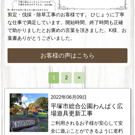
剪定・伐採・除草工事のお客様です。 ひじょうに丁寧
な仕事で満足しています。開始時間、終了時間も正確
で助かりましたとお褒めの言葉を頂きました。K様、お
葉書ありがとうございました。
お客様の声はこちら
1
2
>
2022年06月09日
平塚市総合公園わんぱく広
場遊具更新工事
ご利用されるお子様が安心して安
全に遊ぶことができるように老朽