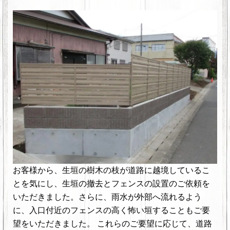
お客様
から、生垣の樹木の枝が道路に越境しているこ
とを気にし、生垣の撤去とフェンスの設置のご依頼を
いただきました。
さらに
、雨水が外部へ流れるよう
に、入口付近のフェンスの高く怖い垣することもご要
望をいただきました。 これらのご
要望
に応じて、道路