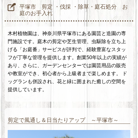
平塚市 剪定 ・伐採 ・除草・庭石処分 お
庭のお手入れ
木村植物園は、神奈川県平塚市にある園芸と造園の専
門施設です。庭木の剪定や芝生管理、虫駆除を立ち上
げる「お庭番」サービスが評判で、経験豊富なスタッ
フが丁寧な管理を提供します。創業50年以上の実績が
あり、さらに、ガーデンセンターでは園芸用品の販売
や教室ができ、初心者から上級者まで楽しめます。 ド
ッグランも併設され、花と緑に囲まれた癒しの空間を
提供しています。
剪定で風通し＆日当たりアップ ～平塚市～