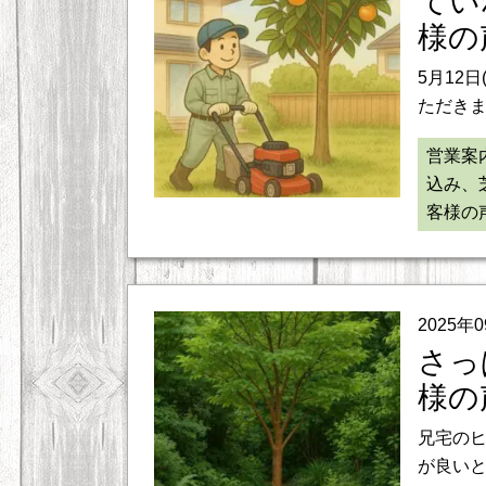
てい
様の
5月12
ただきま
営業案
込み、
客様の
2025年
さっ
様の
兄宅の
が良いと