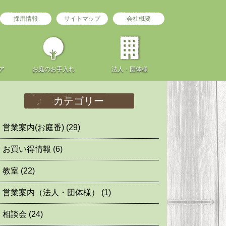
採用情報
サイトマップ
会社概要
ア
お庭の
お手入れ
法人・団体様
カテゴリー
営業案内(お庭番)
(29)
お買い得情報
(6)
教室
(22)
営業案内（法人・団体様）
(1)
相談会
(24)