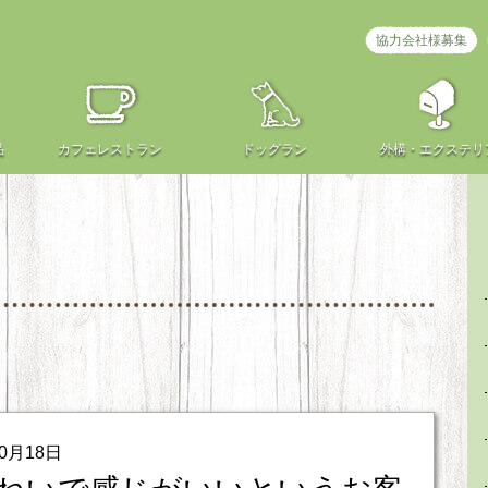
協力会社様募集
品
カフェ
レストラン
ドッグラン
外構・
エクステリ
10月18日