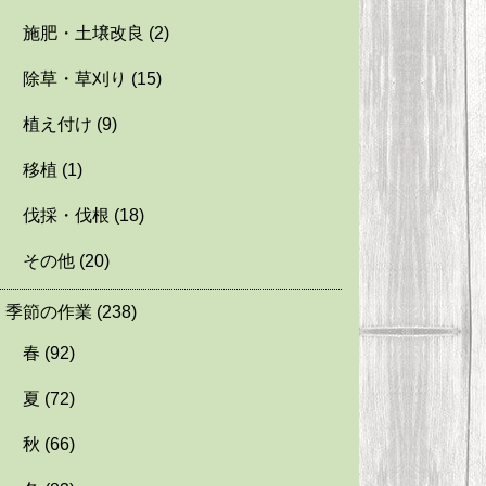
施肥・土壌改良
(2)
除草・草刈り
(15)
植え付け
(9)
移植
(1)
伐採・伐根
(18)
その他
(20)
季節の作業
(238)
春
(92)
夏
(72)
秋
(66)