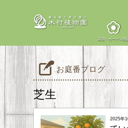
花苗・
ガーデン用
お庭番ブログ
芝生
2025年