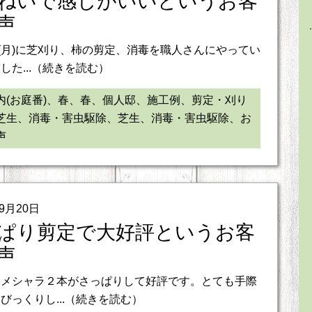
ねいで感じがいいというお客
声
日(月)に芝刈り、柿の剪定、消毒を職人さんにやってい
した...（続きを読む）
内(お庭番)、春、春、個人邸、施工例、剪定・刈り
芝生、消毒・害虫駆除、芝生、消毒・害虫駆除、お
声
09月20日
ぱり剪定で大好評というお客
声
ヒメシャラ２本がさっぱりして好評です。とても手際
びっくりし...（続きを読む）