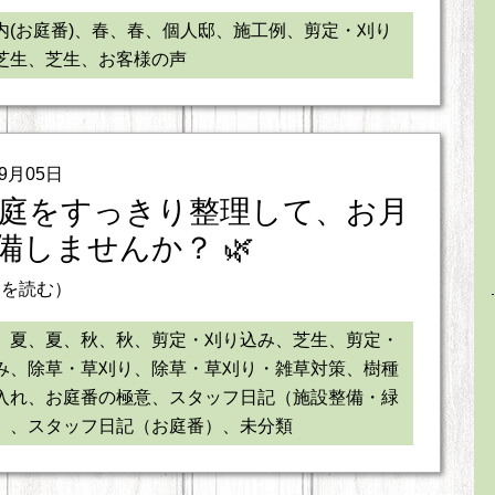
内(お庭番)、春、春、個人邸、施工例、剪定・刈り
芝生、芝生、お客様の声
09月05日
 お庭をすっきり整理して、お月
備しませんか？ 🌿
きを読む）
、夏、夏、秋、秋、剪定・刈り込み、芝生、剪定・
み、除草・草刈り、除草・草刈り・雑草対策、樹種
入れ、お庭番の極意、スタッフ日記（施設整備・緑
）、スタッフ日記（お庭番）、未分類