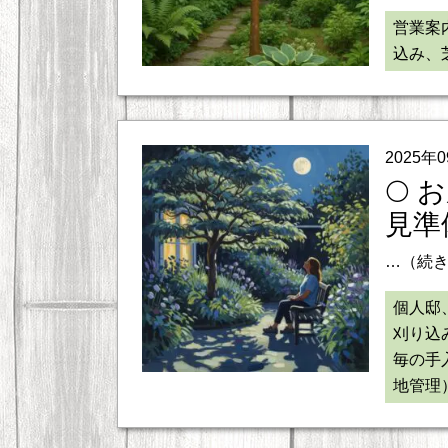
営業案
込み、
2025年
🌕
見準
…（続
個人邸
刈り込
毎の手
地管理