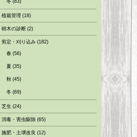
冬
(83)
植栽管理
(18)
樹木の診断
(2)
剪定・刈り込み
(182)
春
(56)
夏
(35)
秋
(45)
冬
(69)
芝生
(24)
消毒・害虫駆除
(65)
施肥・土壌改良
(12)