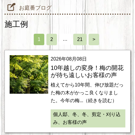
お庭番ブログ
施工例
…
1
2
21
>
2026年08月08日
10年越しの変身！梅の開花
が待ち遠しいお客様の声
植えてから10年間、伸び放題だっ
た梅の木がかっこ良くなりまし
た。今年の梅...（続きを読む）
個人邸、冬、冬、剪定・刈り込
み、お客様の声