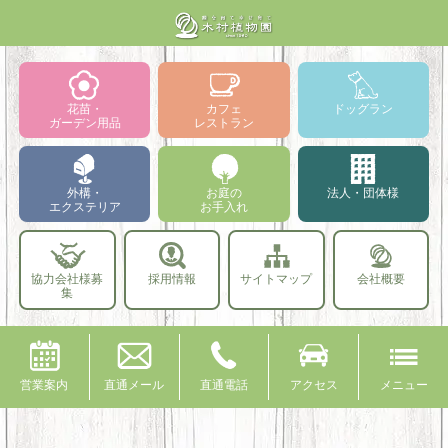
花苗・
カフェ
ドッグラン
ガーデン用品
レストラン
外構・
お庭の
法人・団体様
エクステリア
お手入れ
協力会社様募
採用情報
サイトマップ
会社概要
集
営業案内
直通メール
直通電話
アクセス
メニュー