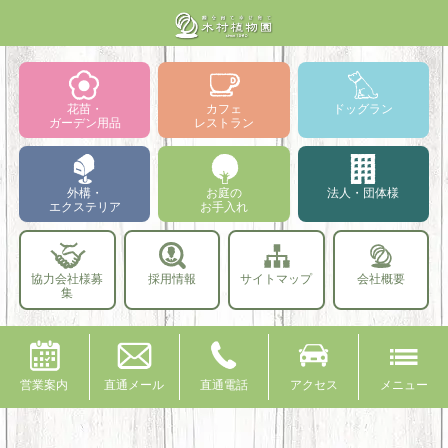
花苗・
カフェ
ドッグラン
ガーデン用品
レストラン
外構・
お庭の
法人・団体様
エクステリア
お手入れ
協力会社様募
採用情報
サイトマップ
会社概要
集
営業案内
直通メール
直通電話
アクセス
メニュー