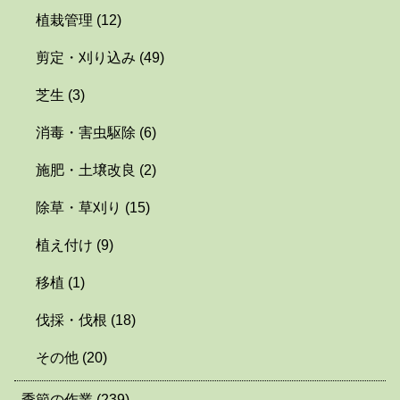
植栽管理
(12)
剪定・刈り込み
(49)
芝生
(3)
消毒・害虫駆除
(6)
施肥・土壌改良
(2)
除草・草刈り
(15)
植え付け
(9)
移植
(1)
伐採・伐根
(18)
その他
(20)
季節の作業
(239)