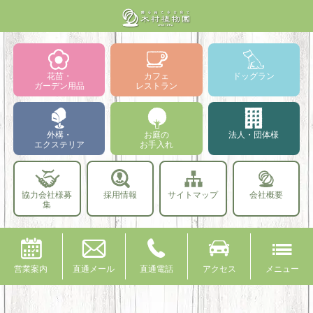
花苗・
カフェ
ドッグラン
ガーデン用品
レストラン
外構・
お庭の
法人・団体様
エクステリア
お手入れ
協力会社様募
採用情報
サイトマップ
会社概要
集
営業案内
直通メール
直通電話
アクセス
メニュー