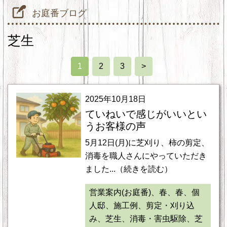
お庭番ブログ
芝生
1
2
3
>
2025年10月18日
ていねいで感じがいいとい
うお客様の声
5月12日(月)に芝刈り、柿の剪定、
消毒を職人さんにやっていただき
ました...（続きを読む）
営業案内(お庭番)、春、春、個
人邸、施工例、剪定・刈り込
み、芝生、消毒・害虫駆除、芝