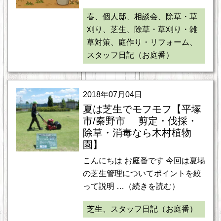
春、個人邸、相談会、除草・草
刈り、芝生、除草・草刈り・雑
草対策、庭作り・リフォーム、
スタッフ日記（お庭番）
2018年07月04日
夏は芝生でモフモフ【平塚
市/秦野市 剪定・伐採・
除草・消毒なら木村植物
園】
こんにちは お庭番です 今回は夏場
の芝生管理についてポイントを絞
って説明 …（続きを読む）
芝生、スタッフ日記（お庭番）