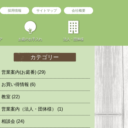
採用情報
サイトマップ
会社概要
ア
お庭の
お手入れ
法人・団体様
カテゴリー
営業案内(お庭番)
(29)
お買い得情報
(6)
教室
(22)
営業案内（法人・団体様）
(1)
相談会
(24)