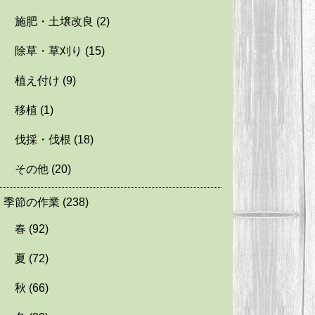
施肥・土壌改良
(2)
除草・草刈り
(15)
植え付け
(9)
移植
(1)
伐採・伐根
(18)
その他
(20)
季節の作業
(238)
春
(92)
夏
(72)
秋
(66)