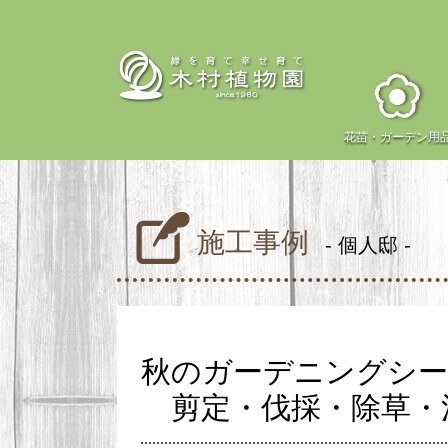
花苗・
ガーデン用
施工事例
- 個人邸 -
秋のガーデニングシー
剪定・伐採・除草・