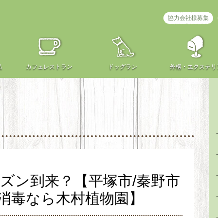
協力会社様募集
品
カフェ
レストラン
ドッグラン
外構・
エクステリ
ズン到来？【平塚市/秦野市
消毒なら木村植物園】