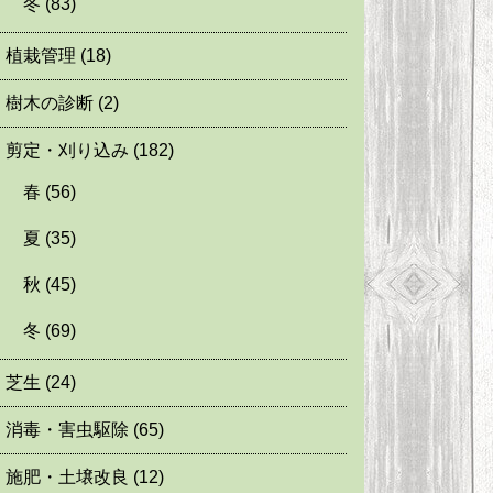
冬
(83)
植栽管理
(18)
樹木の診断
(2)
剪定・刈り込み
(182)
春
(56)
夏
(35)
秋
(45)
冬
(69)
芝生
(24)
消毒・害虫駆除
(65)
施肥・土壌改良
(12)