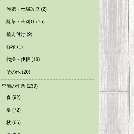
施肥・土壌改良
(2)
除草・草刈り
(15)
植え付け
(9)
移植
(1)
伐採・伐根
(18)
その他
(20)
季節の作業
(239)
春
(92)
夏
(72)
秋
(66)