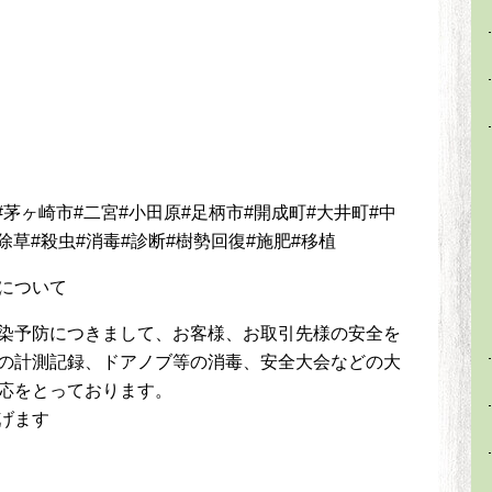
#茅ヶ崎市#二宮#小田原#足柄市#開成町#大井町#中
除草#殺虫#消毒#診断#樹勢回復#施肥#移植
について
染予防につきまして、お客様、お取引先様の安全を
の計測記録、ドアノブ等の消毒、安全大会などの大
応をとっております。
げます