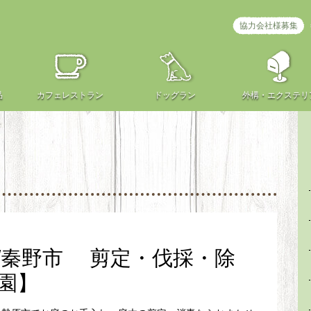
協力会社様募集
品
カフェ
レストラン
ドッグラン
外構・
エクステリ
/秦野市 剪定・伐採・除
園】