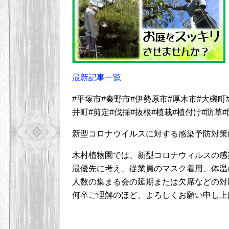
最新記事一覧
#平塚市#秦野市#伊勢原市#厚木市#大磯町
井町#剪定#伐採#抜根#植栽#植付け#防草#
新型コロナウイルスに対する感染予防対策
木村植物園では、新型コロナウィルスの感
最優先に考え、従業員のマスク着用、体温
人数の集まる会の延期または欠席などの対
何卒ご理解のほど、よろしくお願い申し上