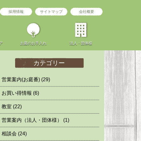
採用情報
サイトマップ
会社概要
ア
お庭の
お手入れ
法人・団体様
カテゴリー
営業案内(お庭番)
(29)
お買い得情報
(6)
教室
(22)
営業案内（法人・団体様）
(1)
相談会
(24)