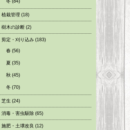
冬
(84)
植栽管理
(18)
樹木の診断
(2)
剪定・刈り込み
(183)
春
(56)
夏
(35)
秋
(45)
冬
(70)
芝生
(24)
消毒・害虫駆除
(65)
施肥・土壌改良
(12)