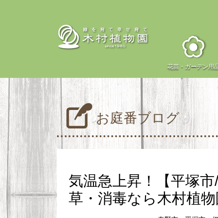
花苗・
ガーデン用
お庭番ブログ
気温急上昇！【平塚市
草・消毒なら木村植物