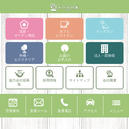
花苗・
カフェ
ドッグラン
ガーデン用品
レストラン
外構・
お庭の
法人・団体様
エクステリア
お手入れ
協力会社様募
採用情報
サイトマップ
会社概要
集
営業案内
直通メール
直通電話
アクセス
メニュー