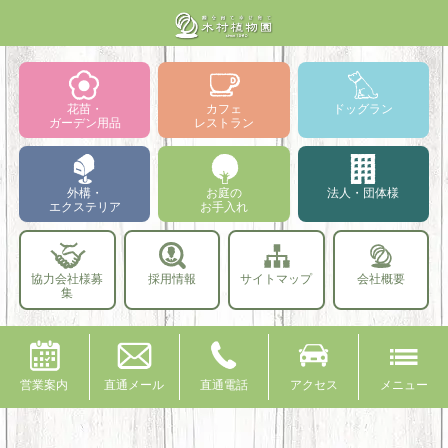
花苗・
カフェ
ドッグラン
ガーデン用品
レストラン
外構・
お庭の
法人・団体様
エクステリア
お手入れ
協力会社様募
採用情報
サイトマップ
会社概要
集
営業案内
直通メール
直通電話
アクセス
メニュー