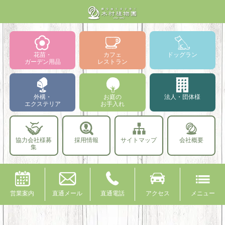
花苗・
カフェ
ドッグラン
ガーデン用品
レストラン
外構・
お庭の
法人・団体様
エクステリア
お手入れ
協力会社様募
採用情報
サイトマップ
会社概要
集
営業案内
直通メール
直通電話
アクセス
メニュー