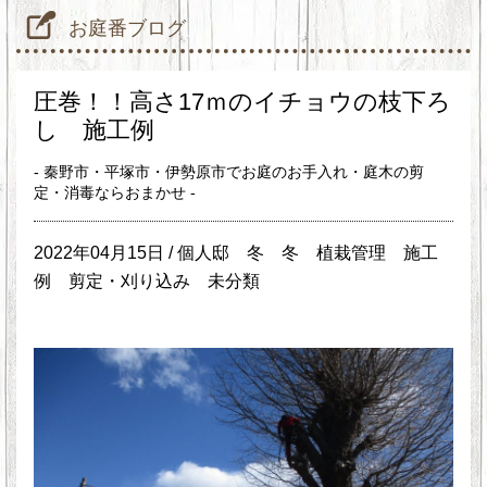
お庭番ブログ
圧巻！！高さ17ｍのイチョウの枝下ろ
し 施工例
- 秦野市・平塚市・伊勢原市でお庭のお手入れ・庭木の剪
定・消毒ならおまかせ -
2022年04月15日 /
個人邸
冬
冬
植栽管理
施工
例
剪定・刈り込み
未分類