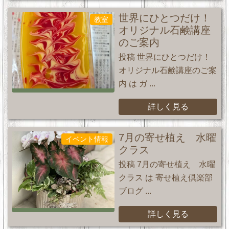
世界にひとつだけ！
教室
オリジナル石鹸講座
のご案内
投稿 世界にひとつだけ！
オリジナル石鹸講座のご案
内 は ガ ...
詳しく見る
7月の寄せ植え 水曜
イベント情報
クラス
投稿 7月の寄せ植え 水曜
クラス は 寄せ植え倶楽部
ブログ ...
詳しく見る