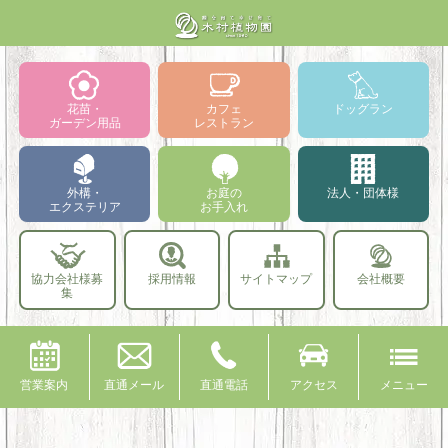
花苗・
カフェ
ドッグラン
ガーデン用品
レストラン
外構・
お庭の
法人・団体様
エクステリア
お手入れ
協力会社様募
採用情報
サイトマップ
会社概要
集
営業案内
直通メール
直通電話
アクセス
メニュー