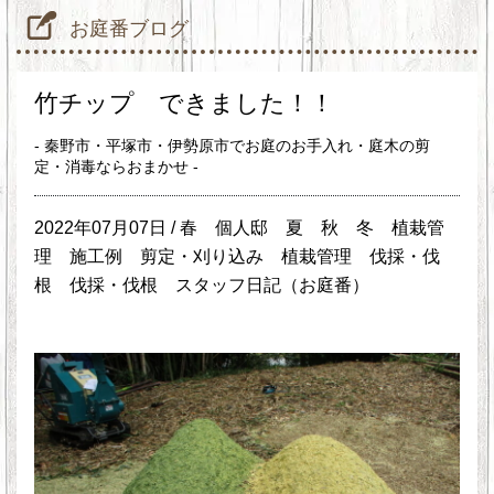
お庭番ブログ
竹チップ できました！！
- 秦野市・平塚市・伊勢原市でお庭のお手入れ・庭木の剪
定・消毒ならおまかせ -
2022年07月07日 /
春
個人邸
夏
秋
冬
植栽管
理
施工例
剪定・刈り込み
植栽管理
伐採・伐
根
伐採・伐根
スタッフ日記（お庭番）