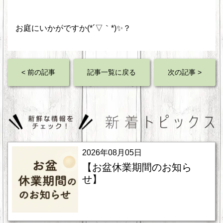
お庭にいかがですか(*´▽｀*)✨？
< 前の記事
記事一覧に戻る
次の記事 >
2026年08月05日
【お盆休業期間のお知ら
せ】