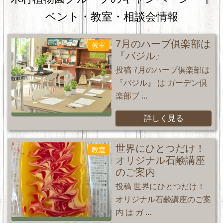
ベント・教室・相談会情報
7月のハーブ俱楽部は
教室
『バジル』
投稿 7月のハーブ俱楽部は
『バジル』 は ガーデン倶
楽部ブ ...
詳しく見る
世界にひとつだけ！
教室
オリジナル石鹸講座
のご案内
投稿 世界にひとつだけ！
オリジナル石鹸講座のご案
内 は ガ ...