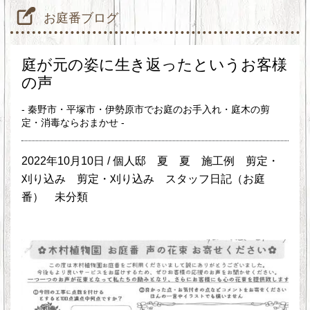
お庭番ブログ
庭が元の姿に生き返ったというお客様
の声
- 秦野市・平塚市・伊勢原市でお庭のお手入れ・庭木の剪
定・消毒ならおまかせ -
2022年10月10日 /
個人邸
夏
夏
施工例
剪定・
刈り込み
剪定・刈り込み
スタッフ日記（お庭
番）
未分類