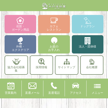
花苗・
カフェ
ドッグラン
ガーデン用品
レストラン
外構・
お庭の
法人・団体様
エクステリア
お手入れ
協力会社様募
採用情報
サイトマップ
会社概要
集
営業案内
直通メール
直通電話
アクセス
メニュー